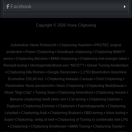
Facebook
Copyright © 2026 Vtune Chiptuning
Automotive Vtune Perbericht
•
Chiptuning Haarlem
•
PROTEC engine
protection
•
Power Chiptuning
•
Goedkope chiptuning
•
Chiptuning BMW F-
series
•
Chiptuning Benzine
•
BMW chiptuning
•
Chiptuning met energie-label
•
Renault tuning
•
Vermogenstestbank een "MUST"?
•
Diesel Tuning Amsterdam
•
Chiptuning Alfa Romeo
•
Google Recensies
•
1.2TDI Bluemotion Greenline
Ecomotive 250,00 incl.
•
Chiptuning trekauto Caravan
•
Ford Chiptuning
•
Fleetmotive Vtune persbericht
•
Volvo Chiptuning
•
Chiptuning Bedrijfsauto
•
Vtune "Digi-Chip"
•
Tuning Seat
•
Chiptuning Amersfoort
•
Chiptuning Huizen
•
Benzine chiptuning heeft zeker zin!
•
Car tuning
•
Chiptuning Hybride
•
Digitune
•
Chiptuning Eemnes
•
Chiptunen
•
Fabrieksgarantie
•
Chiptuning
Lelystad
•
Chiptuning Audi
•
Chiptuning Brabant
•
OBD-tuning
•
Volvo tuning
•
Super-Chiptuning, veilig of niet!
•
Chiptuning of Tuning in combinatie met LPG
•
Chiptuning
•
Chiptuning Eindhoven
•
BMW Tuning
•
Chiptuning Toyota
•