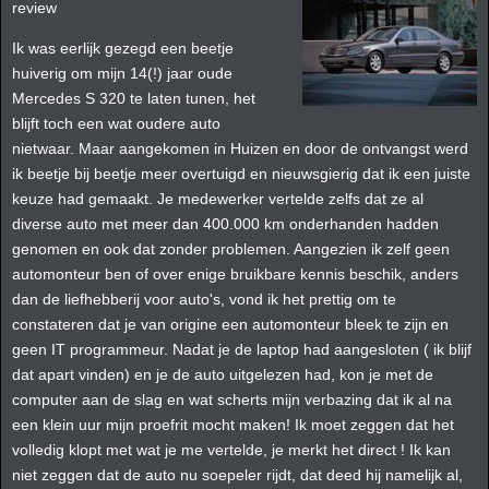
review
Ik was eerlijk gezegd een beetje
huiverig om mijn 14(!) jaar oude
Mercedes S 320 te laten tunen, het
blijft toch een wat oudere auto
nietwaar. Maar aangekomen in Huizen en door de ontvangst werd
ik beetje bij beetje meer overtuigd en nieuwsgierig dat ik een juiste
keuze had gemaakt. Je medewerker vertelde zelfs dat ze al
diverse auto met meer dan 400.000 km onderhanden hadden
genomen en ook dat zonder problemen. Aangezien ik zelf geen
automonteur ben of over enige bruikbare kennis beschik, anders
dan de liefhebberij voor auto's, vond ik het prettig om te
constateren dat je van origine een automonteur bleek te zijn en
geen IT programmeur. Nadat je de laptop had aangesloten ( ik blijf
dat apart vinden) en je de auto uitgelezen had, kon je met de
computer aan de slag en wat scherts mijn verbazing dat ik al na
een klein uur mijn proefrit mocht maken! Ik moet zeggen dat het
volledig klopt met wat je me vertelde, je merkt het direct ! Ik kan
niet zeggen dat de auto nu soepeler rijdt, dat deed hij namelijk al,