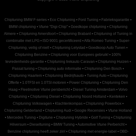
Chiptuning BMW F-series
•
Eco Chiptuning
•
Ford Tuning
•
Fabrieksgarantie
•
BMW chiptuning
•
Vtune "Digi-Chip"
•
Goedkope chiptuning
•
Chiptuning
Almere
•
Chiptuning Amersfoort
•
Chiptuning Brabant
•
Chiptuning of Tuning in
combinatie met LPG
•
ISO 9001 gecertificeerd
•
Alfa Romeo Tuning
•
Super-
Chiptuning, veilig of niet!
•
Chiptuning Lelystad
•
Goedkoop Auto Tunen
•
Chiptuning Benzine
•
Chiptuning voor Europees gebruik!
•
100%
tevredenheids-garantie
•
Chiptuning trekauto Caravan
•
Chiptuning Huizen
•
Passat tuning
•
Chiptuning auto informatie
•
Chiptuning Den Bosch
•
Chiptuning Haarlem
•
Chiptuning Bedrijfsauto
•
Tuning Auto
•
Chiptuning
Offerte
•
1.0TFSI en 1.0TSI motoren
•
Power Chiptuning
•
Chiptuning Den
Haag
•
Fleetmotive Vtune persbericht
•
Diesel Tuning Amsterdam
•
Volvo
Chiptuning
•
Chiptuning Diesel
•
Chiptuning Noord Holland
•
Kenteken
•
Chiptuning Volkswagen
•
Klachtenkompas
•
Chiptuning Powerbox
•
Chiptuning Gelderland
•
Chiptuning Audi
•
Google Recensies
•
Vtune Holland
•
Mercedes Tuning
•
Digitune
•
Chiptuning Hybride
•
Golf Tuning
•
Chiptuning
Hilversum
•
Dieseltuning
•
BMW Tuning
•
Automotive Vtune Perbericht
•
Benzine chiptuning heeft zeker zin!
•
Chiptuning met energie-label
•
OBD-