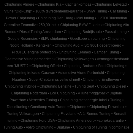
Chiptuning Almere
•
Chiptuning Kia
•
Klachtenkompas
•
Chiptuning Lelystad
•
Vtune "Digi-Chip"
•
100% tevredenheids-garantie
•
BMW Tuning
•
Car tuning
•
Power Chiptuning
•
Chiptuning Den Haag
•
Mini tuning
•
1.2TDI Bluemotion
Greenline Ecomotive 250,00 incl.
•
Chiptuning BMW F-series
•
Chiptuning Alfa
Romeo
•
Diesel Tuning Amsterdam
•
Chiptuning Bedrijfsauto
•
Passat tuning
•
Google Recensies
•
BMW chiptuning
•
Goedkope chiptuning
•
Chiptuning
Noord Holland
•
Kenteken
•
Chiptuning Audi
•
ISO 9001 gecertificeerd
•
PROTEC engine protection
•
Chiptuning Eemnes
•
Camper Tuning
•
Fleetmotive Vtune persbericht
•
Chiptuning Volkswagen
•
Vermogenstestbank
een "MUST"?
•
Chiptuning Offerte
•
Chiptuning Brabant
•
Ford Chiptuning
•
Chiptuning trekauto Caravan
•
Automotive Vtune Perbericht
•
Chiptuning
Haarlem
•
Super-Chiptuning, veilig of niet!
•
Chiptuning Eindhoven
•
Chiptuning Hybride
•
Chiptuning Benzine
•
Tuning Seat
•
Chiptuning Diesel
•
Chiptuning Rotterdam
•
Eco Chiptuning
•
VTune "Piggyback" Digitale
Powerbox
•
Mercedes Tuning
•
Chiptuning met energie-label
•
Tuning
•
Dieseltuning
•
Goedkoop Auto Tunen
•
Chiptunen
•
Chiptuning Powerbox
•
Tuning Volkswagen
•
Chiptuning Flevoland
•
Alfa Romeo Tuning
•
Renault
tuning
•
Chiptuning Ford USA
•
Chiptuning Amersfoort
•
Fabrieksgarantie
•
Tuning Auto
•
Volvo Chiptuning
•
Digitune
•
Chiptuning of Tuning in combinatie