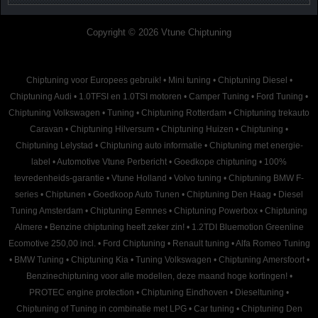
Copyright © 2026 Vtune Chiptuning
Chiptuning voor Europees gebruik!
•
Mini tuning
•
Chiptuning Diesel
•
Chiptuning Audi
•
1.0TFSI en 1.0TSI motoren
•
Camper Tuning
•
Ford Tuning
•
Chiptuning Volkswagen
•
Tuning
•
Chiptuning Rotterdam
•
Chiptuning trekauto
Caravan
•
Chiptuning Hilversum
•
Chiptuning Huizen
•
Chiptuning
•
Chiptuning Lelystad
•
Chiptuning auto informatie
•
Chiptuning met energie-
label
•
Automotive Vtune Perbericht
•
Goedkope chiptuning
•
100%
tevredenheids-garantie
•
Vtune Holland
•
Volvo tuning
•
Chiptuning BMW F-
series
•
Chiptunen
•
Goedkoop Auto Tunen
•
Chiptuning Den Haag
•
Diesel
Tuning Amsterdam
•
Chiptuning Eemnes
•
Chiptuning Powerbox
•
Chiptuning
Almere
•
Benzine chiptuning heeft zeker zin!
•
1.2TDI Bluemotion Greenline
Ecomotive 250,00 incl.
•
Ford Chiptuning
•
Renault tuning
•
Alfa Romeo Tuning
•
BMW Tuning
•
Chiptuning Kia
•
Tuning Volkswagen
•
Chiptuning Amersfoort
•
Benzinechiptuning voor alle modellen, deze maand hoge kortingen!
•
PROTEC engine protection
•
Chiptuning Eindhoven
•
Dieseltuning
•
Chiptuning of Tuning in combinatie met LPG
•
Car tuning
•
Chiptuning Den