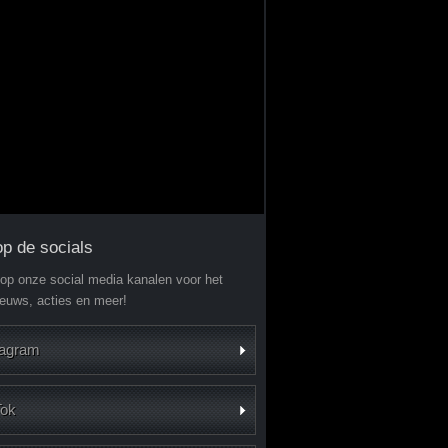
op de socials
 op onze social media kanalen voor het
ieuws, acties en meer!
tagram
Tok