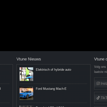
Vtune Nieuws
Vtune 
Volg ons
Elektrisch of hybride auto
laatste n
Ins
3
Ford Mustang Mach-E
Tik