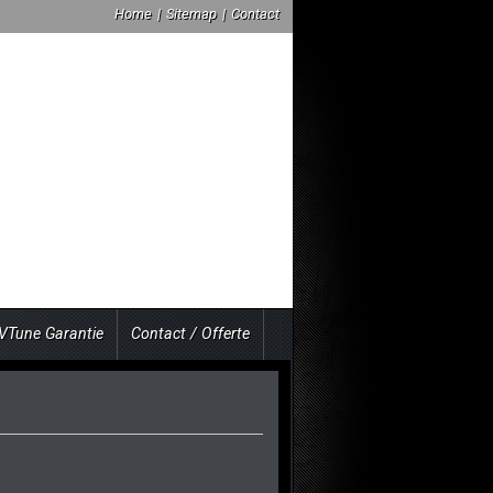
Home
|
Sitemap
|
Contact
VTune Garantie
Contact / Offerte