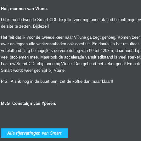
Hoi, mannen van Vtune.
Dit is nu de tweede Smart CDI die jullie voor mij tunen, ik had belooft mijn er
de site te zetten. Bijdeze!!
Het feit dat ik voor de tweede keer naar VTune ga zegt genoeg, Komen zeer
over en leggen alle werkzaamheden ook goed uit. En daarbij is het resultaat
verbluffend. Erg belangrijk is de verbetering van 80 tot 120km, daar heeft hij
veel problemen mee. Maar ook de acceleratie vanuit stilstand is veel sterker.
Laat uw Smart CDI chiptunen bij Vtune. Dan gebeurt het zeker goed! En ook 
Smart wordt weer gechipt bij Vtune.
P'S. Als ik nog in de buurt ben, zet de koffie dan maar klaar!!
MvG Constatijn van Yperen.
Alle rijervaringen van Smart