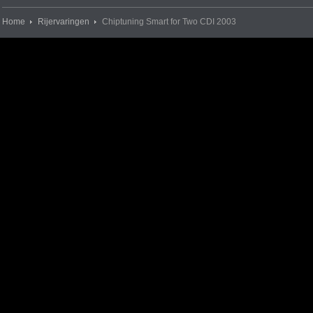
Home
Rijervaringen
Chiptuning Smart for Two CDI 2003