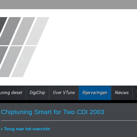
uning diesel
DigiChip
Over VTune
Rijervaringen
Nieuws
Chiptuning Smart for Two CDI 2003
Terug naar het overzicht