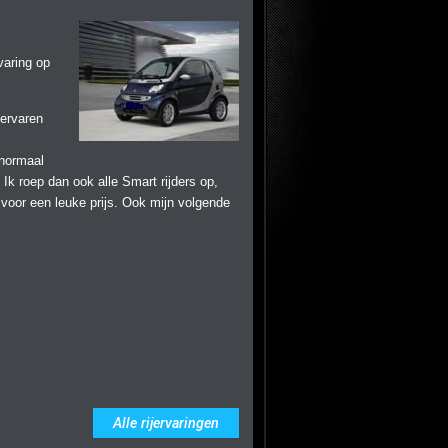
varing op
 ervaren
 normaal
 Ik roep dan ook alle Smart rijders op,
voor een leuke prijs. Ook mijn volgende
Alle rijervaringen