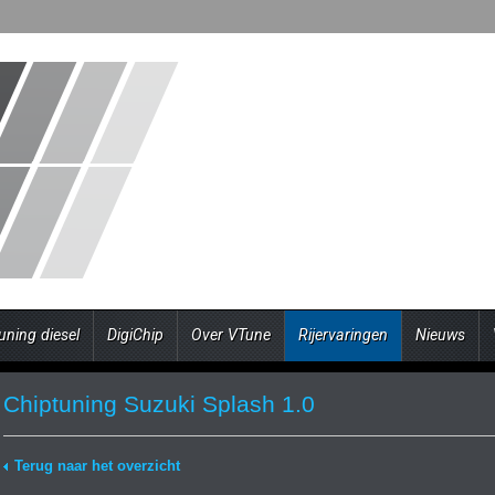
uning diesel
DigiChip
Over VTune
Rijervaringen
Nieuws
Chiptuning Suzuki Splash 1.0
Terug naar het overzicht