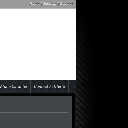
Home
|
Sitemap
|
Contact
VTune Garantie
Contact / Offerte