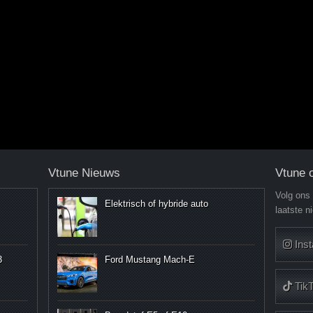
Vtune Nieuws
Vtune 
Volg ons
Elektrisch of hybride auto
laatste n
Ins
3
Ford Mustang Mach-E
Tik