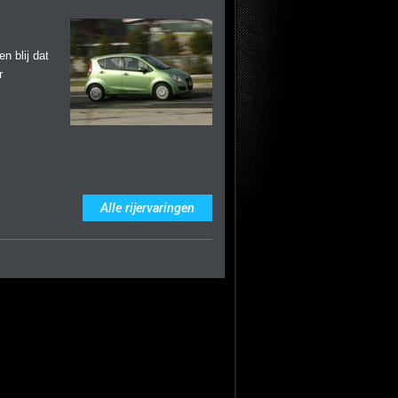
n blij dat
r
Alle rijervaringen