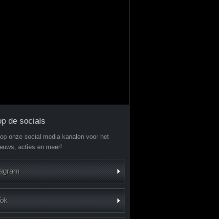
op de socials
 op onze social media kanalen voor het
ieuws, acties en meer!
tagram
Tok