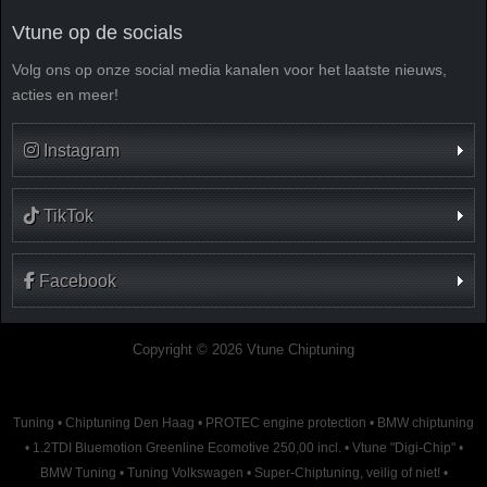
Vtune op de socials
Volg ons op onze social media kanalen voor het laatste nieuws,
acties en meer!
Instagram
TikTok
Facebook
Copyright © 2026 Vtune Chiptuning
Tuning
•
Chiptuning Den Haag
•
PROTEC engine protection
•
BMW chiptuning
•
1.2TDI Bluemotion Greenline Ecomotive 250,00 incl.
•
Vtune "Digi-Chip"
•
BMW Tuning
•
Tuning Volkswagen
•
Super-Chiptuning, veilig of niet!
•