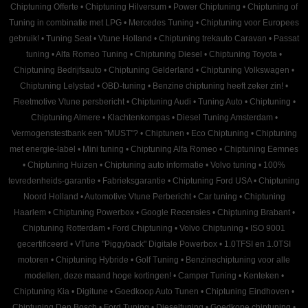
Chiptuning Offerte
•
Chiptuning Hilversum
•
Power Chiptuning
•
Chiptuning of
Tuning in combinatie met LPG
•
Mercedes Tuning
•
Chiptuning voor Europees
gebruik!
•
Tuning Seat
•
Vtune Holland
•
Chiptuning trekauto Caravan
•
Passat
tuning
•
Alfa Romeo Tuning
•
Chiptuning Diesel
•
Chiptuning Toyota
•
Chiptuning Bedrijfsauto
•
Chiptuning Gelderland
•
Chiptuning Volkswagen
•
Chiptuning Lelystad
•
OBD-tuning
•
Benzine chiptuning heeft zeker zin!
•
Fleetmotive Vtune persbericht
•
Chiptuning Audi
•
Tuning Auto
•
Chiptuning
•
Chiptuning Almere
•
Klachtenkompas
•
Diesel Tuning Amsterdam
•
Vermogenstestbank een "MUST"?
•
Chiptunen
•
Eco Chiptuning
•
Chiptuning
met energie-label
•
Mini tuning
•
Chiptuning Alfa Romeo
•
Chiptuning Eemnes
•
Chiptuning Huizen
•
Chiptuning auto informatie
•
Volvo tuning
•
100%
tevredenheids-garantie
•
Fabrieksgarantie
•
Chiptuning Ford USA
•
Chiptuning
Noord Holland
•
Automotive Vtune Perbericht
•
Car tuning
•
Chiptuning
Haarlem
•
Chiptuning Powerbox
•
Google Recensies
•
Chiptuning Brabant
•
Chiptuning Rotterdam
•
Ford Chiptuning
•
Volvo Chiptuning
•
ISO 9001
gecertificeerd
•
VTune "Piggyback" Digitale Powerbox
•
1.0TFSI en 1.0TSI
motoren
•
Chiptuning Hybride
•
Golf Tuning
•
Benzinechiptuning voor alle
modellen, deze maand hoge kortingen!
•
Camper Tuning
•
Kenteken
•
Chiptuning Kia
•
Digitune
•
Goedkoop Auto Tunen
•
Chiptuning Eindhoven
•
Chiptuning Den Bosch
•
Ford Tuning
•
Dieseltuning
•
Goedkope chiptuning
•