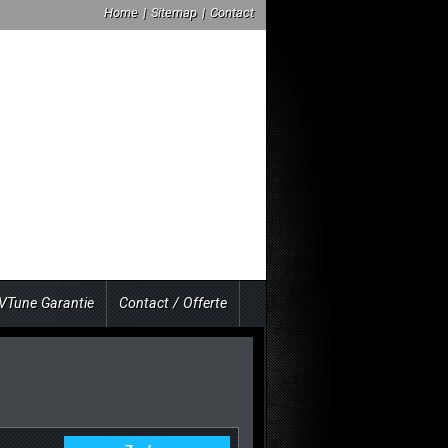
Home
|
Sitemap
|
Contact
VTune Garantie
Contact / Offerte