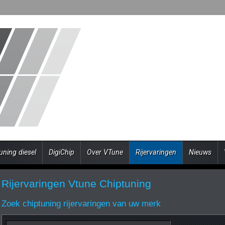
uning diesel
DigiChip
Over VTune
Rijervaringen
Nieuws
Rijervaringen Vtune Chiptuning
Zoek chiptuning rijervaringen van uw merk