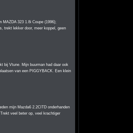
jn MAZDA 323 1.8i Coupe (1996);
s, trekt lekker door, meer koppel, geen
t bij Vtune. Mijn buurman had daar ook
t plaatsen van een PIGGYBACK. Een klein
eleden mijn Mazda6 2.2CITD onderhanden
Trekt veel beter op, veel krachtiger