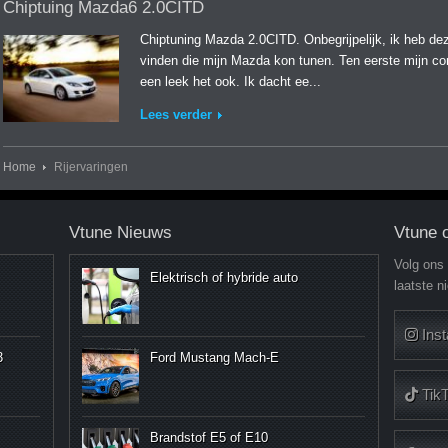
Chiptuing Mazda6 2.0CITD
Chiptuning Mazda 2.0CITD. Onbegrijpelijk, ik heb de
vinden die mijn Mazda kon tunen. Ten eerste mijn com
een leek het ook. Ik dacht ee...
Lees verder
Home
Rijervaringen
Vtune Nieuws
Vtune 
Volg ons
Elektrisch of hybride auto
laatste n
Ins
3
Ford Mustang Mach-E
Tik
Brandstof E5 of E10