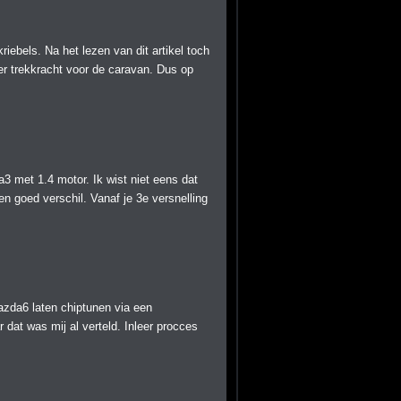
iebels. Na het lezen van dit artikel toch
r trekkracht voor de caravan. Dus op
3 met 1.4 motor. Ik wist niet eens dat
n goed verschil. Vanaf je 3e versnelling
zda6 laten chiptunen via een
dat was mij al verteld. Inleer procces