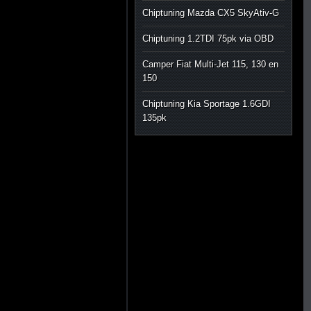
Chiptuning Mazda CX5 SkyAtiv-G
Chiptuning 1.2TDI 75pk via OBD
Camper Fiat Multi-Jet 115, 130 en
150
Chiptuning Kia Sportage 1.6GDI
135pk