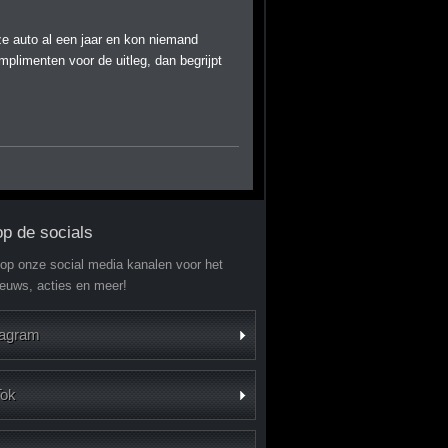
ze auto al een jaar en kon niemand
plimenten voor de uitleg, dan begrijpt
op de socials
 op onze social media kanalen voor het
ieuws, acties en meer!
tagram
Tok