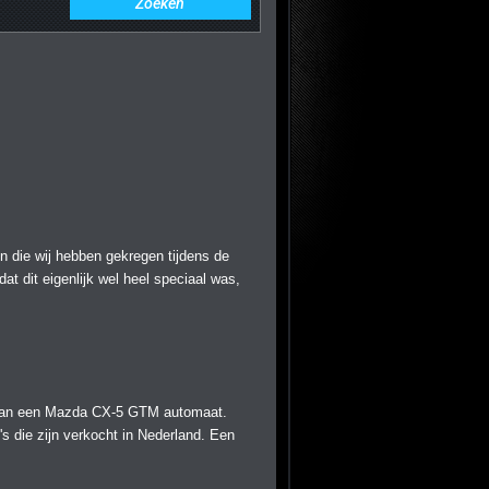
 die wij hebben gekregen tijdens de
at dit eigenlijk wel heel speciaal was,
it van een Mazda CX-5 GTM automaat.
s die zijn verkocht in Nederland. Een