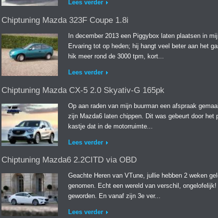
Lees verder
Chiptuning Mazda 323F Coupe 1.8i
In december 2013 een Piggybox laten plaatsen in mi
Ervaring tot op heden; hij hangt veel beter aan het ga
hik meer rond de 3000 tpm, kort...
Lees verder
Chiptuning Mazda CX-5 2.0 Skyativ-G 165pk
Op aan raden van mijn buurman een afspraak gemaak
zijn Mazda6 laten chippen. Dit was gebeurt door he
kastje dat in de motorruimte...
Lees verder
Chiptuning Mazda6 2.2CITD via OBD
Geachte Heren van VTune, jullie hebben 2 weken g
genomen. Echt een wereld van verschil, ongelofelijk! 
geworden. En vanaf zijn 3e ver...
Lees verder