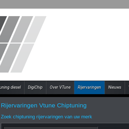
uning diesel
DigiChip
Over VTune
Rijervaringen
Nieuws
Rijervaringen Vtune Chiptuning
Zoek chiptuning rijervaringen van uw merk