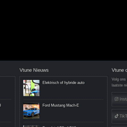
Vtune Nieuws
Vtune 
Volg ons
Elektrisch of hybride auto
laatste n
Ins
3
Ford Mustang Mach-E
Tik