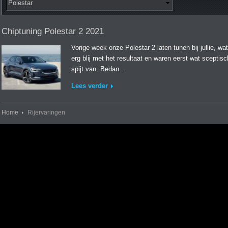
Chiptuning Polestar 2 2021
Vorige week onze Polestar 2 laten tunen bij jullie, wat
erg blij met het resultaat en waren eerst wat sceptis
spijt van. Bedan...
Lees verder
Home
Rijervaringen