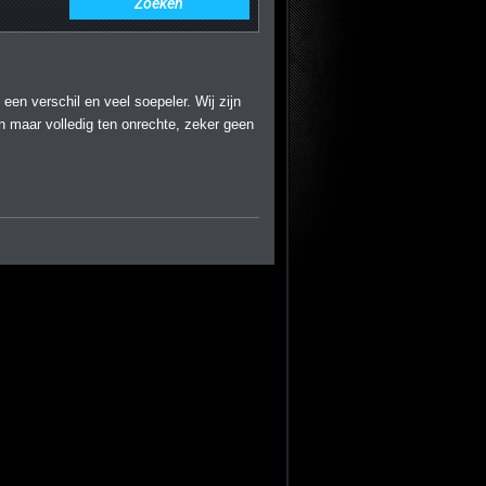
 een verschil en veel soepeler. Wij zijn
ch maar volledig ten onrechte, zeker geen