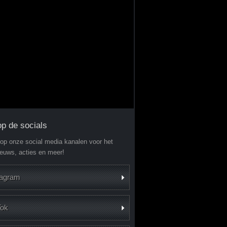
op de socials
 op onze social media kanalen voor het
ieuws, acties en meer!
tagram
Tok