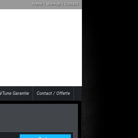
Home
|
Sitemap
|
Contact
VTune Garantie
Contact / Offerte