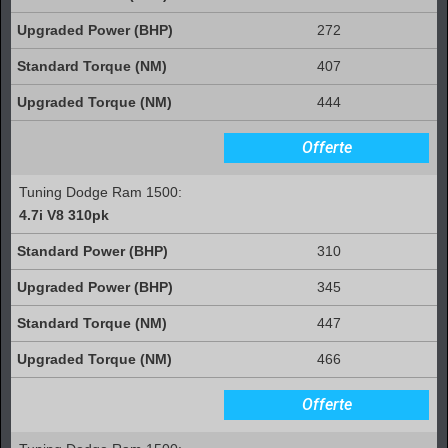
272
407
444
Offerte
Tuning Dodge Ram 1500:
4.7i V8 310pk
310
345
447
466
Offerte