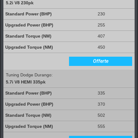
5.2i V8 230pk
230
255
407
450
Offerte
Tuning Dodge Durango:
5.7i V8 HEMI 335pk
335
370
502
555