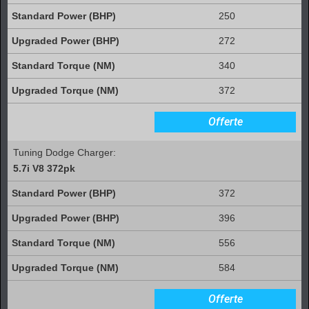
250
272
340
372
Offerte
Tuning Dodge Charger:
5.7i V8 372pk
372
396
556
584
Offerte