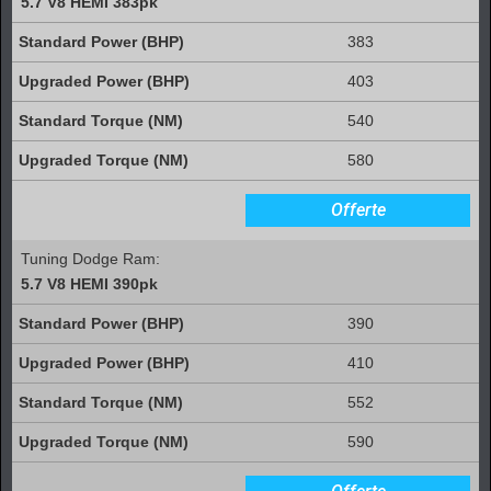
5.7 V8 HEMI 383pk
383
403
540
580
Offerte
Tuning Dodge Ram:
5.7 V8 HEMI 390pk
390
410
552
590