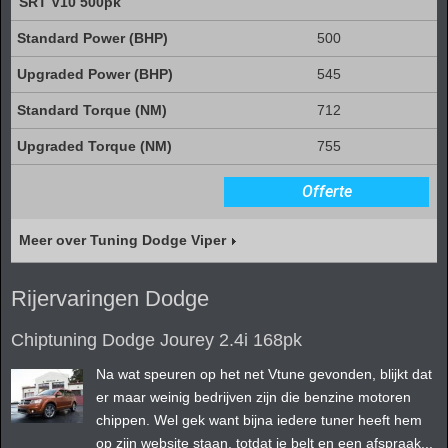
SRT V10 500pk
500
545
712
755
Offerte
Meer over Tuning Dodge Viper
Rijervaringen Dodge
Chiptuning Dodge Jourey 2.4i 168pk
Na wat speuren op het net Vtune gevonden, blijkt dat
er maar weinig bedrijven zijn die benzine motoren
chippen. Wel gek want bijna iedere tuner heeft hem
op zijn website staan, totdat je belt en een afspraak...