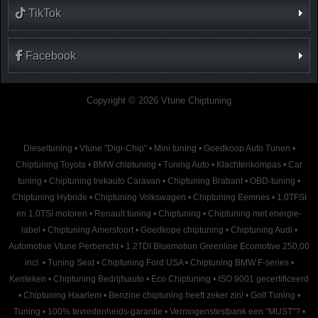
TikTok
Facebook
Copyright © 2026 Vtune Chiptuning
Dieseltuning
•
Vtune "Digi-Chip"
•
Mini tuning
•
Goedkoop Auto Tunen
•
Chiptuning Toyota
•
BMW chiptuning
•
Tuning Auto
•
Klachtenkompas
•
Car
tuning
•
Chiptuning trekauto Caravan
•
Chiptuning Brabant
•
OBD-tuning
•
Chiptuning Hybride
•
Chiptuning Volkswagen
•
Chiptuning Eemnes
•
1.0TFSI
en 1.0TSI motoren
•
Renault tuning
•
Chiptuning
•
Chiptuning met energie-
label
•
Chiptuning Amersfoort
•
Goedkope chiptuning
•
Chiptuning Audi
•
Automotive Vtune Perbericht
•
1.2TDI Bluemotion Greenline Ecomotive 250,00
incl.
•
Tuning Seat
•
Chiptuning Ford USA
•
Chiptuning BMW F-series
•
Kenteken
•
Chiptuning Bedrijfsauto
•
Eco Chiptuning
•
ISO 9001 gecertificeerd
•
Chiptuning Haarlem
•
Benzine chiptuning heeft zeker zin!
•
Golf Tuning
•
Tuning
•
100% tevredenheids-garantie
•
Vermogenstestbank een "MUST"?
•