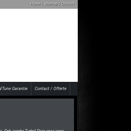
Home
|
Sitemap
|
Contact
VTune Garantie
Contact / Offerte
a. Ook zonder Turbo! Door onze jaren