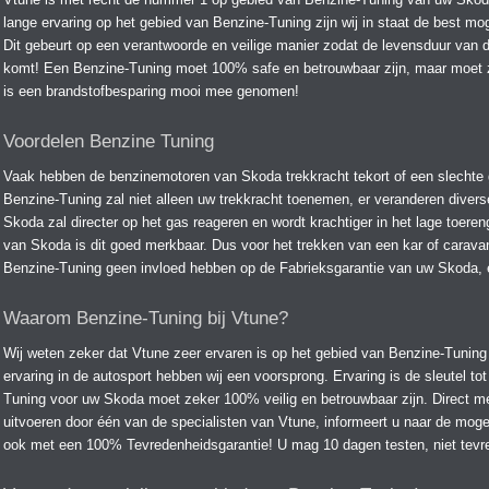
lange ervaring op het gebied van Benzine-Tuning zijn wij in staat de best mog
Dit gebeurt op een verantwoorde en veilige manier zodat de levensduur van 
komt! Een Benzine-Tuning moet 100% safe en betrouwbaar zijn, maar moet zek
is een brandstofbesparing mooi mee genomen!
Voordelen Benzine Tuning
Vaak hebben de benzinemotoren van Skoda trekkracht tekort of een slechte 
Benzine-Tuning zal niet alleen uw trekkracht toenemen, er veranderen divers
Skoda zal directer op het gas reageren en wordt krachtiger in het lage toere
van Skoda is dit goed merkbaar. Dus voor het trekken van een kar of carava
Benzine-Tuning geen invloed hebben op de Fabrieksgarantie van uw Skoda, e
Waarom Benzine-Tuning bij Vtune?
Wij weten zeker dat Vtune zeer ervaren is op het gebied van Benzine-Tunin
ervaring in de autosport hebben wij een voorsprong. Ervaring is de sleutel to
Tuning voor uw Skoda moet zeker 100% veilig en betrouwbaar zijn. Direct me
uitvoeren door één van de specialisten van Vtune, informeert u naar de mog
ook met een 100% Tevredenheidsgarantie! U mag 10 dagen testen, niet tevre