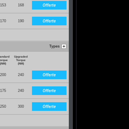
Offerte
153
168
Offerte
170
190
Types
andard
Upgraded
orque
Torque
(NM)
(NM)
Offerte
200
240
Offerte
175
240
Offerte
250
300