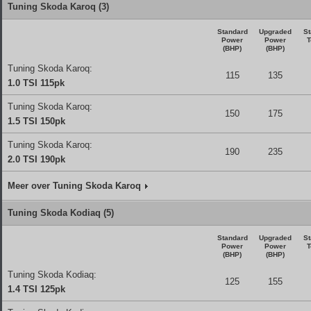
Tuning Skoda Karoq (3)
Standard
Upgraded
St
Power
Power
T
(BHP)
(BHP)
Tuning Skoda Karoq:
115
135
1.0 TSI 115pk
Tuning Skoda Karoq:
150
175
1.5 TSI 150pk
Tuning Skoda Karoq:
190
235
2.0 TSI 190pk
Meer over Tuning Skoda Karoq
Tuning Skoda Kodiaq (5)
Standard
Upgraded
St
Power
Power
T
(BHP)
(BHP)
Tuning Skoda Kodiaq:
125
155
1.4 TSI 125pk