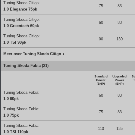
Tuning Skoda Citigo:
75
83
1.0 Elegance 75pk
Tuning Skoda Citigo:
60
83
1.0 Greentech 60pk
Tuning Skoda Citigo:
90
130
1.0 TSI 90pk
Meer over Tuning Skoda Citigo
Tuning Skoda Fabia (21)
Standard
Upgraded
St
Power
Power
T
(BHP)
(BHP)
Tuning Skoda Fabia:
60
83
1.0 60pk
Tuning Skoda Fabia:
75
83
1.0 75pk
Tuning Skoda Fabia:
110
135
1.0 TSI 110pk