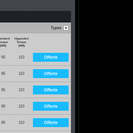
Types
andard
Upgraded
orque
Torque
(NM)
(NM)
Offerte
95
110
Offerte
95
110
Offerte
95
110
Offerte
90
110
Offerte
95
110