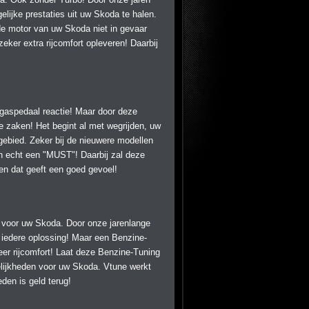
elijke prestaties uit uw Skoda te halen.
de motor van uw Skoda niet in gevaar
er extra rijcomfort opleveren! Daarbij
gaspedaal reactie! Maar door deze
e zaken! Het begint al met wegrijden, uw
ngebied. Zeker bij de nieuwere modellen
n echt een "MUST"! Daarbij zal deze
n dat geeft een goed gevoel!
g voor uw Skoda. Door onze jarenlange
t iedere oplossing! Maar een Benzine-
er rijcomfort! Laat deze Benzine-Tuning
elijkheden voor uw Skoda. Vtune werkt
den is geld terug!