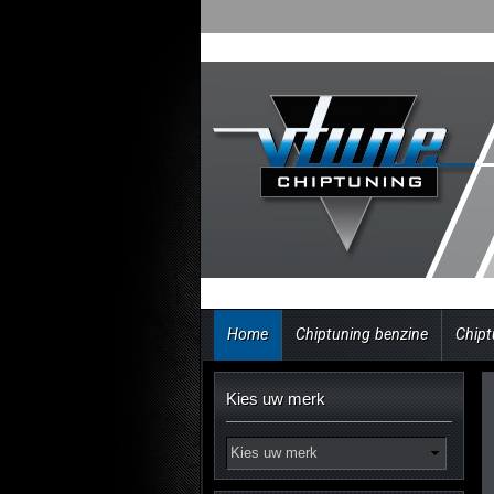
Home
Chiptuning benzine
Chipt
Kies uw merk