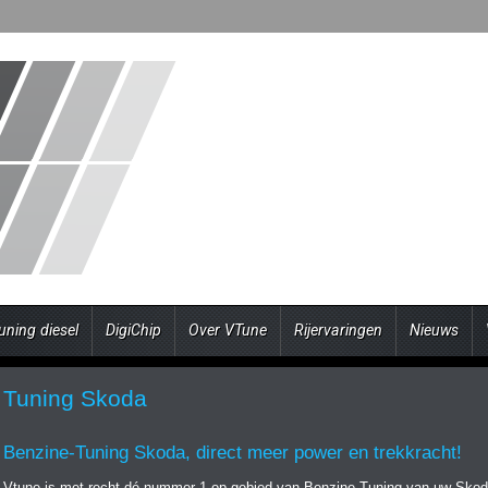
uning diesel
DigiChip
Over VTune
Rijervaringen
Nieuws
Tuning Skoda
Benzine-Tuning Skoda, direct meer power en trekkracht!
Vtune is met recht dé nummer 1 op gebied van Benzine-Tuning van uw Skod