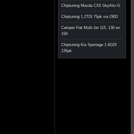
Chiptuning Mazda CX5 SkyAtiv-G
Chiptuning 1.2TDI 75pk via OBD
Camper Fiat Multi-Jet 115, 130 en
150
Chiptuning Kia Sportage 1.6GDI
135pk