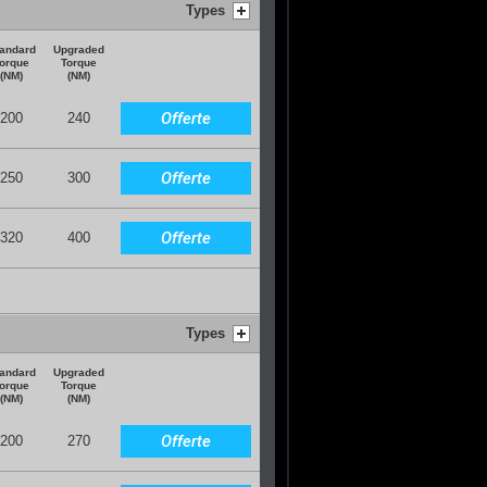
Types
andard
Upgraded
orque
Torque
(NM)
(NM)
Offerte
200
240
Offerte
250
300
Offerte
320
400
Types
andard
Upgraded
orque
Torque
(NM)
(NM)
Offerte
200
270