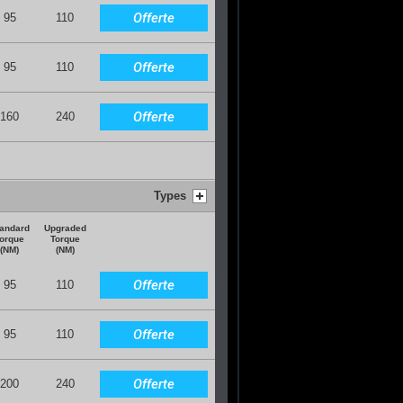
Offerte
95
110
Offerte
95
110
Offerte
160
240
Types
andard
Upgraded
orque
Torque
(NM)
(NM)
Offerte
95
110
Offerte
95
110
Offerte
200
240