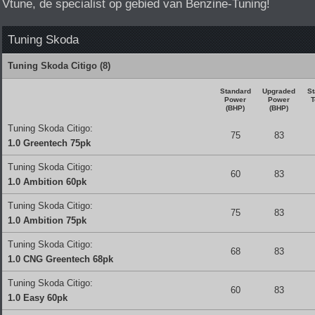
Vtune, de specialist op gebied van Benzine-Tuning!
Tuning Skoda
Tuning Skoda Citigo (8)
Standard
Upgraded
St
Power
Power
T
(BHP)
(BHP)
Tuning Skoda Citigo:
75
83
1.0 Greentech 75pk
Tuning Skoda Citigo:
60
83
1.0 Ambition 60pk
Tuning Skoda Citigo:
75
83
1.0 Ambition 75pk
Tuning Skoda Citigo:
68
83
1.0 CNG Greentech 68pk
Tuning Skoda Citigo:
60
83
1.0 Easy 60pk