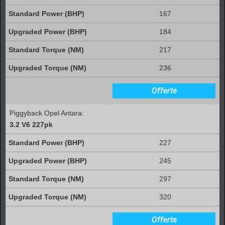
167
184
217
236
Offerte
Piggyback Opel Antara:
3.2 V6 227pk
227
245
297
320
Offerte