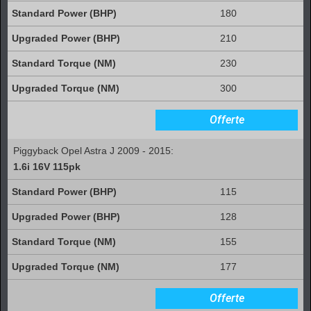
180
210
230
300
Offerte
Piggyback Opel Astra J 2009 - 2015:
1.6i 16V 115pk
115
128
155
177
Offerte