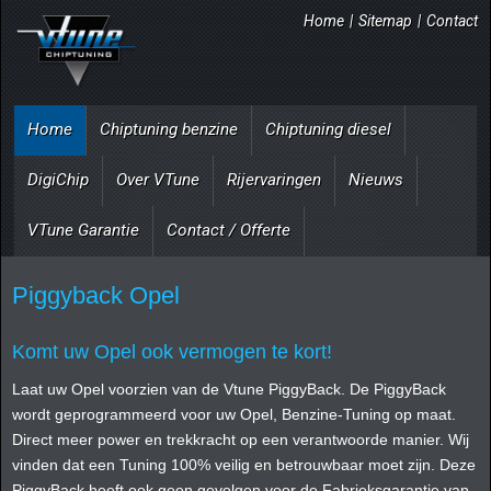
Home
|
Sitemap
|
Contact
Home
Chiptuning benzine
Chiptuning diesel
DigiChip
Over VTune
Rijervaringen
Nieuws
VTune Garantie
Contact / Offerte
Piggyback Opel
Komt uw Opel ook vermogen te kort!
Laat uw Opel voorzien van de Vtune PiggyBack. De PiggyBack
wordt geprogrammeerd voor uw Opel, Benzine-Tuning op maat.
Direct meer power en trekkracht op een verantwoorde manier. Wij
vinden dat een Tuning 100% veilig en betrouwbaar moet zijn. Deze
PiggyBack heeft ook geen gevolgen voor de Fabrieksgarantie van