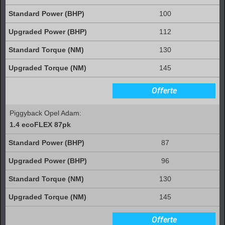
100
112
130
145
Offerte
Piggyback Opel Adam:
1.4 ecoFLEX 87pk
87
96
130
145
Offerte