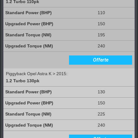
1.2 Turbo 110pk
110
150
195
240
Offerte
Piggyback Opel Astra K > 2015:
1.2 Turbo 130pk
130
150
225
240