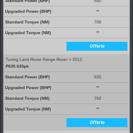
550
**
700
**
Offerte
Tuning Land Rover Range Rover > 2012:
P635 635pk
635
**
750
**
Offerte